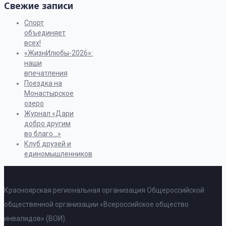
Свежие записи
Спорт
объединяет
всех!
«ЖизнИлюбы-2026»:
наши
впечатления
Поездка на
Монастырское
озеро
Журнал «Дари
добро другим
во благо…»
Клуб друзей и
единомышленников
Красноярская региональная организация Общероссийской
общественной организации «Всероссийское общество
инвалидов» (ВОИ).