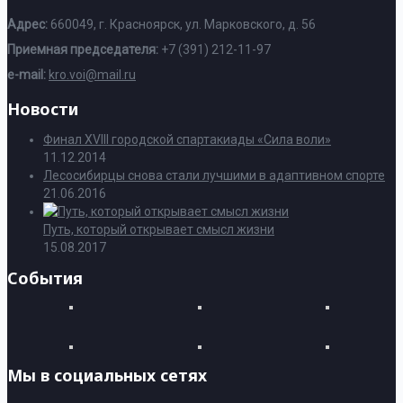
Адрес:
660049, г. Красноярск, ул. Марковского, д. 56
Приемная председателя:
+7 (391) 212-11-97
e-mail:
kro.voi@mail.ru
Новости
Финал XVIII городской спартакиады «Сила воли»
11.12.2014
Лесосибирцы снова стали лучшими в адаптивном спорте
21.06.2016
Путь, который открывает смысл жизни
15.08.2017
События
Мы в социальных сетях