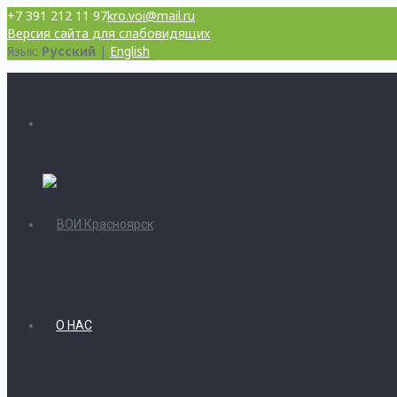
+7 391 212 11 97
kro.voi@mail.ru
Версия сайта для слабовидящих
Язык:
Русский
|
English
О НАС