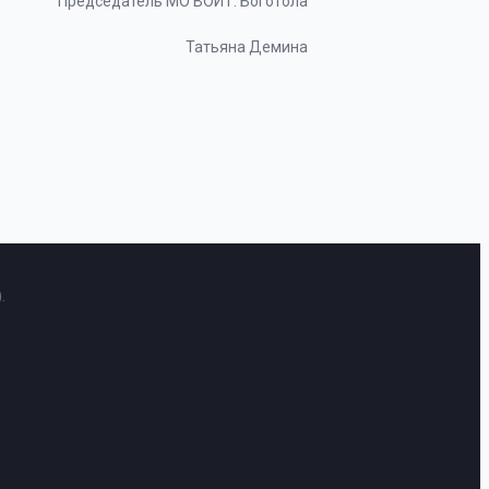
Председатель МО ВОИ г. Боготола
Татьяна Демина
.