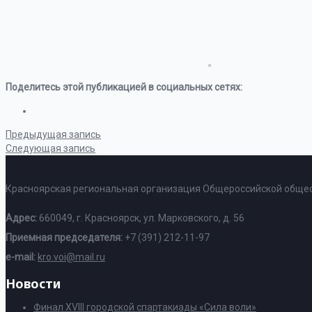
Поделитесь этой публикацией в социальных сетях:
Предыдущая запись
Следующая запись
Красноярская региональная организация Общероссийской общес
Адрес:
660049, г. Красноярск, ул. Марковского, д. 56
Приемная председателя:
+7 (391) 212-11-97
e-mail:
kro.voi@mail.ru
Новости
Финал XVIII городской спартакиады «Сила воли»