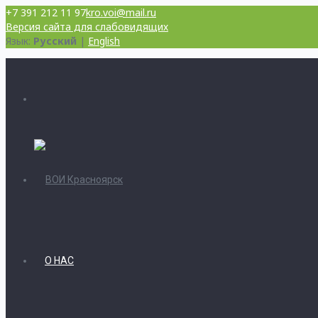
+7 391 212 11 97
kro.voi@mail.ru
Версия сайта для слабовидящих
Язык:
Русский
|
English
О НАС