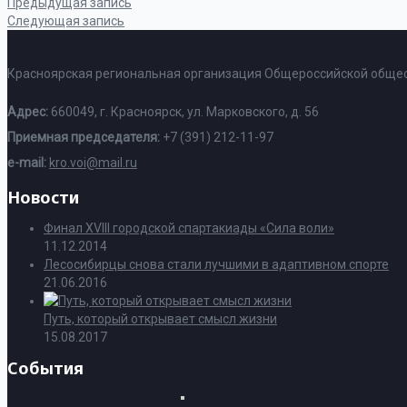
Предыдущая запись
Следующая запись
Красноярская региональная организация Общероссийской общес
Адрес:
660049, г. Красноярск, ул. Марковского, д. 56
Приемная председателя:
+7 (391) 212-11-97
e-mail:
kro.voi@mail.ru
Новости
Финал XVIII городской спартакиады «Сила воли»
11.12.2014
Лесосибирцы снова стали лучшими в адаптивном спорте
21.06.2016
Путь, который открывает смысл жизни
15.08.2017
События