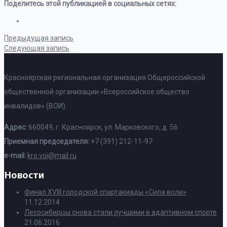
Поделитесь этой публикацией в социальных сетях:
Предыдущая запись
Следующая запись
Красноярская региональная организация Общероссийской
общественной организации «Всероссийское общество
инвалидов» (ВОИ).
Адрес:
660049, г. Красноярск, ул. Марковского, д. 56
Приемная председателя:
+7 (391) 212-11-97
e-mail:
kro.voi@mail.ru
Новости
Финал XVIII городской спартакиады «Сила воли»
11.12.2014
Лесосибирцы снова стали лучшими в адаптивном спорте
21.06.2016