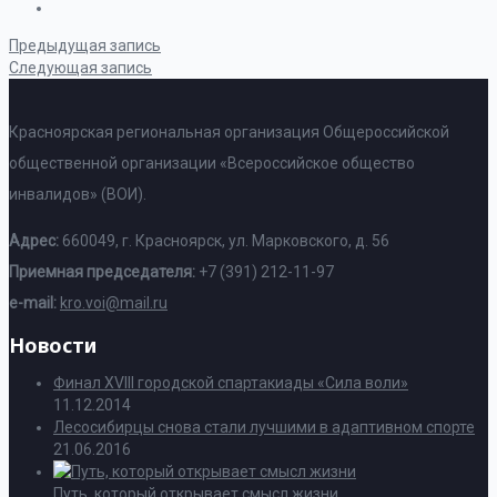
Предыдущая запись
Следующая запись
Красноярская региональная организация Общероссийской
общественной организации «Всероссийское общество
инвалидов» (ВОИ).
Адрес:
660049, г. Красноярск, ул. Марковского, д. 56
Приемная председателя:
+7 (391) 212-11-97
e-mail:
kro.voi@mail.ru
Новости
Финал XVIII городской спартакиады «Сила воли»
11.12.2014
Лесосибирцы снова стали лучшими в адаптивном спорте
21.06.2016
Путь, который открывает смысл жизни