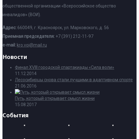
общественной организации «Всероссийское общество
инвалидов» (ВОИ).
Адрес:
660049, г. Красноярск, ул. Марковского, д. 56
Приемная председателя:
+7 (391) 212-11-97
e-mail:
kro.voi@mail.ru
Новости
Финал XVIII городской спартакиады «Сила воли»
11.12.2014
Лесосибирцы снова стали лучшими в адаптивном спорте
21.06.2016
Путь, который открывает смысл жизни
15.08.2017
События