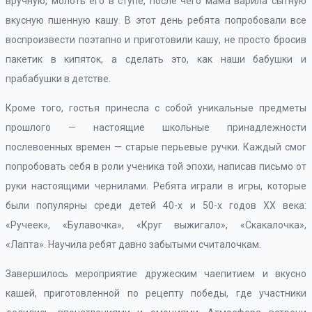
вручную, молоть его в ступе, после чего мама варила сытную
вкусную пшенную кашу. В этот день ребята попробовали все
воспроизвести поэтапно и приготовили кашу, не просто бросив
пакетик в кипяток, а сделать это, как наши бабушки и
прабабушки в детстве.
Кроме того, гостья принесла с собой уникальные предметы
прошлого — настоящие школьные принадлежности
послевоенных времен — старые перьевые ручки. Каждый смог
попробовать себя в роли ученика той эпохи, написав письмо от
руки настоящими чернилами. Ребята играли в игры, которые
были популярны среди детей 40-х и 50-х годов XX века:
«Ручеек», «Булавочка», «Круг выжигало», «Скакалочка»,
«Лапта». Научила ребят давно забытыми считалочкам.
Завершилось мероприятие дружеским чаепитием и вкусно
кашей, приготовленной по рецепту победы, где участники