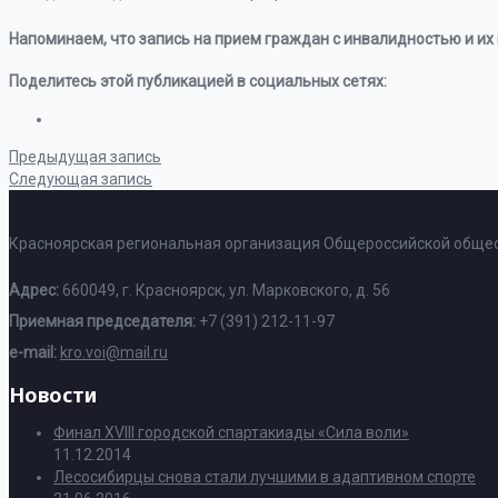
Напоминаем, что запись на прием граждан с инвалидностью и их 
Поделитесь этой публикацией в социальных сетях:
Предыдущая запись
Следующая запись
Красноярская региональная организация Общероссийской общес
Адрес:
660049, г. Красноярск, ул. Марковского, д. 56
Приемная председателя:
+7 (391) 212-11-97
e-mail:
kro.voi@mail.ru
Новости
Финал XVIII городской спартакиады «Сила воли»
11.12.2014
Лесосибирцы снова стали лучшими в адаптивном спорте