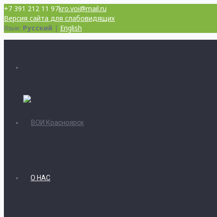
+7 391 212 11 97
kro.voi@mail.ru
Версия сайта для слабовидящих
Язык:
Русский
|
English
О НАС