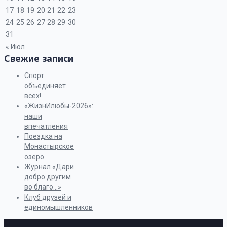
17
18
19
20
21
22
23
24
25
26
27
28
29
30
31
« Июл
Свежие записи
Спорт
объединяет
всех!
«ЖизнИлюбы-2026»:
наши
впечатления
Поездка на
Монастырское
озеро
Журнал «Дари
добро другим
во благо…»
Клуб друзей и
единомышленников