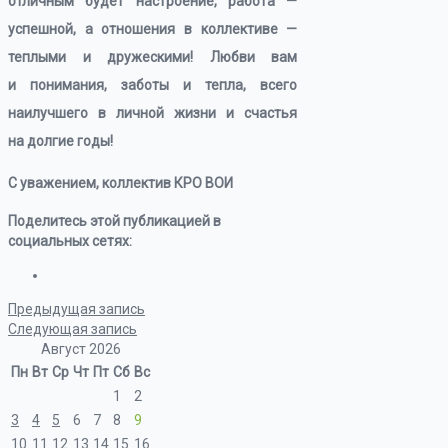
отличным будет настроение, работа —
успешной, а отношения в коллективе —
теплыми и дружескими! Любви вам
и понимания, заботы и тепла, всего
наилучшего в личной жизни и счастья
на долгие годы!
С уважением, коллектив КРО ВОИ
Поделитесь этой публикацией в
социальных сетях:
Предыдущая запись
Следующая запись
Август 2026
Пн
Вт
Ср
Чт
Пт
Сб
Вс
1
2
3
4
5
6
7
8
9
10
11
12
13
14
15
16