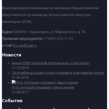
Красноярская региональная организация Общероссийской
общественной организации «Всероссийское общество
инвалидов» (ВОИ).
Адрес:
660049, г. Красноярск, ул. Марковского, д. 56
Приемная председателя:
+7 (391) 212-11-97
e-mail:
kro.voi@mail.ru
Новости
Финал XVIII городской спартакиады «Сила воли»
11.12.2014
Лесосибирцы снова стали лучшими в адаптивном спорте
21.06.2016
Путь, который открывает смысл жизни
15.08.2017
События