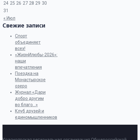
24
25
26
27
28
29
30
31
« Июл
Свежие записи
Спорт
объединяет
всех!
«ЖизнИлюбы-2026»:
наши
впечатления
Поездка на
Монастырское
озеро
Журнал «Дари
добро другим
во благо…»
Клуб друзей и
единомышленников
Красноярская региональная организация Общероссийской