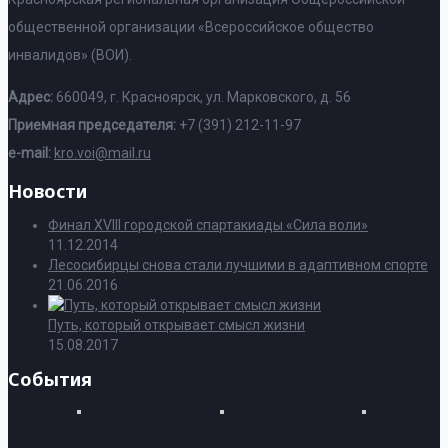
общественной организации «Всероссийское общество
инвалидов» (ВОИ).
Адрес:
660049, г. Красноярск, ул. Марковского, д. 56
Приемная председателя:
+7 (391) 212-11-97
e-mail:
kro.voi@mail.ru
Новости
Финал XVIII городской спартакиады «Сила воли»
11.12.2014
Лесосибирцы снова стали лучшими в адаптивном спорте
21.06.2016
Путь, который открывает смысл жизни
15.08.2017
События