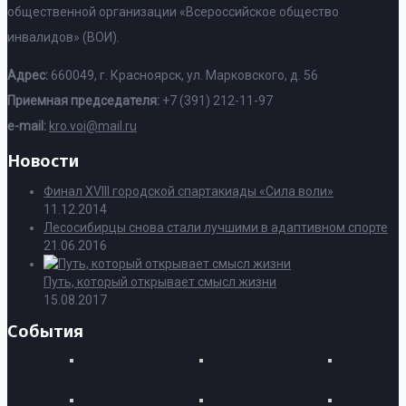
общественной организации «Всероссийское общество
инвалидов» (ВОИ).
Адрес:
660049, г. Красноярск, ул. Марковского, д. 56
Приемная председателя:
+7 (391) 212-11-97
e-mail:
kro.voi@mail.ru
Новости
Финал XVIII городской спартакиады «Сила воли»
11.12.2014
Лесосибирцы снова стали лучшими в адаптивном спорте
21.06.2016
Путь, который открывает смысл жизни
15.08.2017
События