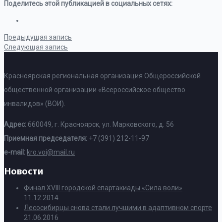
Поделитесь этой публикацией в социальных сетях:
Предыдущая запись
Следующая запись
Красноярская региональная организация Общероссийской
общественной организации «Всероссийское общество
инвалидов» (ВОИ).
Адрес:
660049, г. Красноярск, ул. Марковского, д. 56
Приемная председателя:
+7 (391) 212-11-97
e-mail:
kro.voi@mail.ru
Новости
Финал XVIII городской спартакиады «Сила воли»
11.12.2014
Лесосибирцы снова стали лучшими в адаптивном спорте
21.06.2016