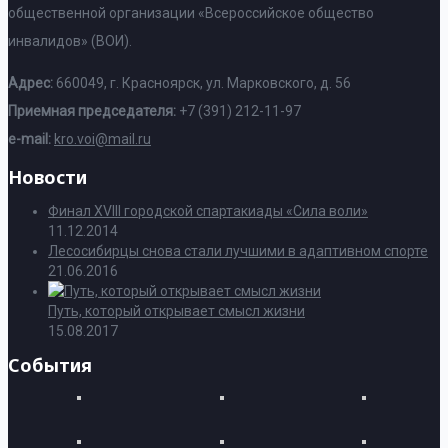
общественной организации «Всероссийское общество
инвалидов» (ВОИ).
Адрес:
660049, г. Красноярск, ул. Марковского, д. 56
Приемная председателя:
+7 (391) 212-11-97
e-mail:
kro.voi@mail.ru
Новости
Финал XVIII городской спартакиады «Сила воли»
11.12.2014
Лесосибирцы снова стали лучшими в адаптивном спорте
21.06.2016
Путь, который открывает смысл жизни
15.08.2017
События