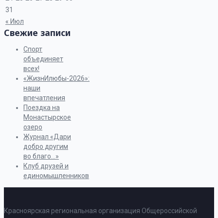
31
« Июл
Свежие записи
Спорт
объединяет
всех!
«ЖизнИлюбы-2026»:
наши
впечатления
Поездка на
Монастырское
озеро
Журнал «Дари
добро другим
во благо…»
Клуб друзей и
единомышленников
Красноярская региональная организация Общероссийской