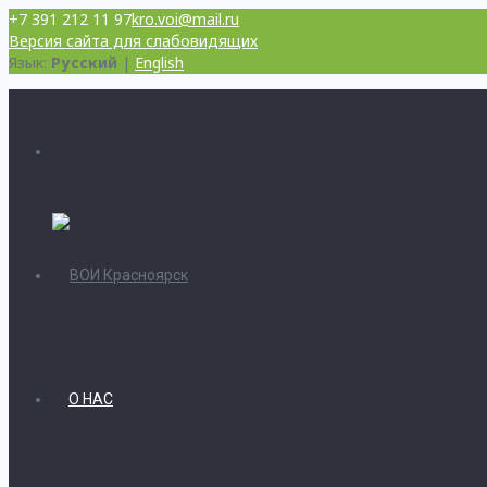
+7 391 212 11 97
kro.voi@mail.ru
Версия сайта для слабовидящих
Язык:
Русский
|
English
О НАС