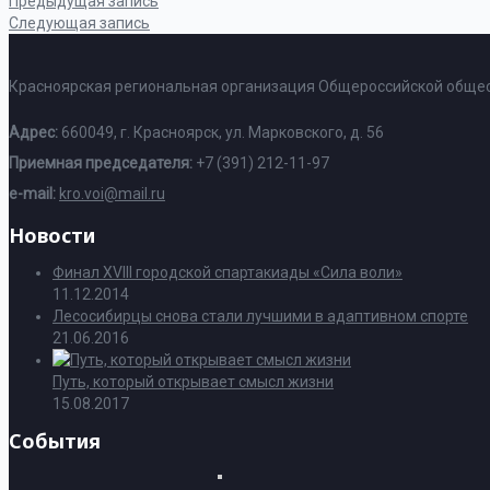
Предыдущая запись
Следующая запись
Красноярская региональная организация Общероссийской общес
Адрес:
660049, г. Красноярск, ул. Марковского, д. 56
Приемная председателя:
+7 (391) 212-11-97
e-mail:
kro.voi@mail.ru
Новости
Финал XVIII городской спартакиады «Сила воли»
11.12.2014
Лесосибирцы снова стали лучшими в адаптивном спорте
21.06.2016
Путь, который открывает смысл жизни
15.08.2017
События