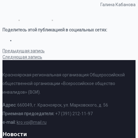
Галина Кабанова
Поделитесь этой публикацией в социальных сетях:
Предыдущая запись
Следующая запись
Красноярская региональная организация Общероссийской
общественной организации «Всероссийское общество
инвалидов» (ВОИ).
Адрес:
660049, г. Красноярск, ул. Марковского, д. 56
Приемная председателя:
+7 (391) 212-11-97
e-mail:
kro.voi@mail.ru
Новости