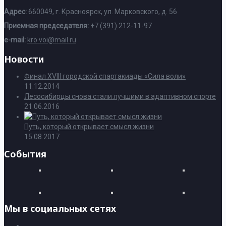
Адрес:
660049, г. Красноярск, ул. Марковского, д. 56
Приемная председателя:
+7 (391) 212-11-97
e-mail:
kro.voi@mail.ru
Новости
Финал XVIII городской спартакиады «Сила воли»
11.12.2014
Лесосибирцы снова стали лучшими в адаптивном спорте
21.06.2016
Путь, который открывает смысл жизни
15.08.2017
События
Мы в социальных сетях