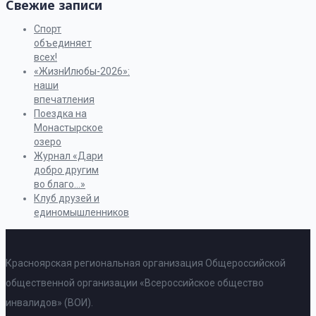
Свежие записи
Спорт
объединяет
всех!
«ЖизнИлюбы-2026»:
наши
впечатления
Поездка на
Монастырское
озеро
Журнал «Дари
добро другим
во благо…»
Клуб друзей и
единомышленников
Красноярская региональная организация Общероссийской
общественной организации «Всероссийское общество
инвалидов» (ВОИ).