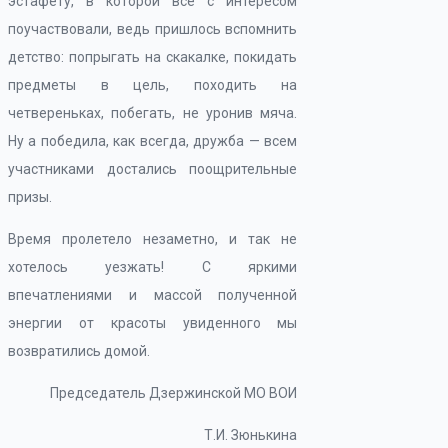
эстафету, в которой все с интересом
поучаствовали, ведь пришлось вспомнить
детство: попрыгать на скакалке, покидать
предметы в цель, походить на
четвереньках, побегать, не уронив мяча.
Ну а победила, как всегда, дружба — всем
участниками достались поощрительные
призы.
Время пролетело незаметно, и так не
хотелось уезжать! С яркими
впечатлениями и массой полученной
энергии от красоты увиденного мы
возвратились домой.
Председатель Дзержинской МО ВОИ
Т.И. Зюнькина