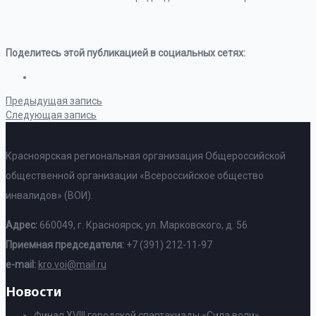
Поделитесь этой публикацией в социальных сетях:
Предыдущая запись
Следующая запись
Красноярская региональная организация Общероссийской
общественной организации «Всероссийское общество
инвалидов» (ВОИ).
Адрес:
660049, г. Красноярск, ул. Марковского, д. 56
Приемная председателя:
+7 (391) 212-11-97
e-mail:
kro.voi@mail.ru
Новости
Финал XVIII городской спартакиады «Сила воли»