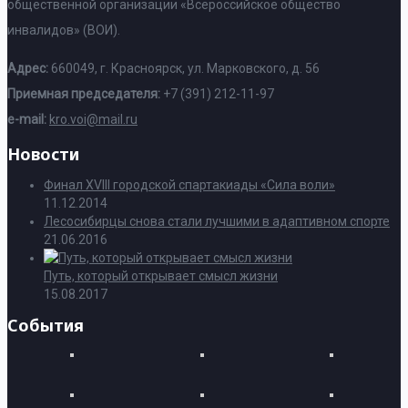
общественной организации «Всероссийское общество
инвалидов» (ВОИ).
Адрес:
660049, г. Красноярск, ул. Марковского, д. 56
Приемная председателя:
+7 (391) 212-11-97
e-mail:
kro.voi@mail.ru
Новости
Финал XVIII городской спартакиады «Сила воли»
11.12.2014
Лесосибирцы снова стали лучшими в адаптивном спорте
21.06.2016
Путь, который открывает смысл жизни
15.08.2017
События