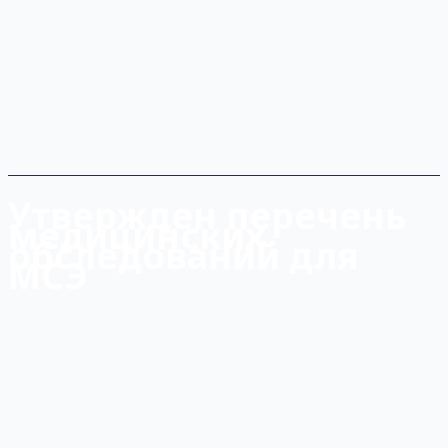
Утвержден перечень
медицинских
обследований для
МСЭ