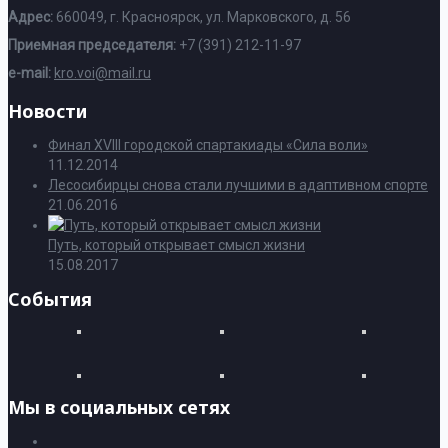
Адрес:
660049, г. Красноярск, ул. Марковского, д. 56
Приемная председателя:
+7 (391) 212-11-97
e-mail:
kro.voi@mail.ru
Новости
Финал XVIII городской спартакиады «Сила воли»
11.12.2014
Лесосибирцы снова стали лучшими в адаптивном спорте
21.06.2016
Путь, который открывает смысл жизни
15.08.2017
События
Мы в социальных сетях