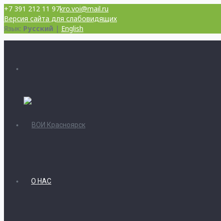
+7 391 212 11 97
kro.voi@mail.ru
Версия сайта для слабовидящих
Язык:
Русский
|
English
О НАС