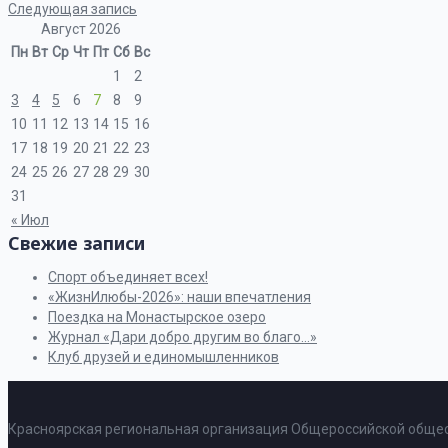
Следующая запись
Август 2026
Пн
Вт
Ср
Чт
Пт
Сб
Вс
1
2
3
4
5
6
7
8
9
10
11
12
13
14
15
16
17
18
19
20
21
22
23
24
25
26
27
28
29
30
31
« Июл
Свежие записи
Спорт объединяет всех!
«ЖизнИлюбы-2026»: наши впечатления
Поездка на Монастырское озеро
Журнал «Дари добро другим во благо…»
Клуб друзей и единомышленников
Красноярская региональная организация Общероссийской общес