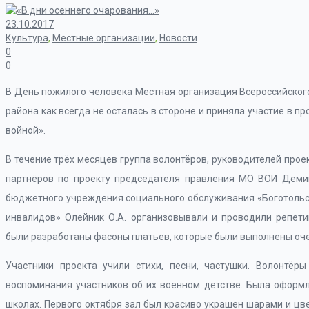
23.10.2017
Культура
,
Местные организации
,
Новости
0
0
В День пожилого человека Местная организация Всероссийского
района как всегда не осталась в стороне и приняла участие в п
войной».
В течение трёх месяцев группа волонтёров, руководителей прое
партнёров по проекту председателя правления МО ВОИ Демин
бюджетного учреждения социального обслуживания «Боготольс
инвалидов» Олейник О.А. организовывали и проводили репети
были разработаны фасоны платьев, которые были выполнены очен
Участники проекта учили стихи, песни, частушки. Волонтёр
воспоминания участников об их военном детстве. Была оформле
школах. Первого октября зал был красиво украшен шарами и цве