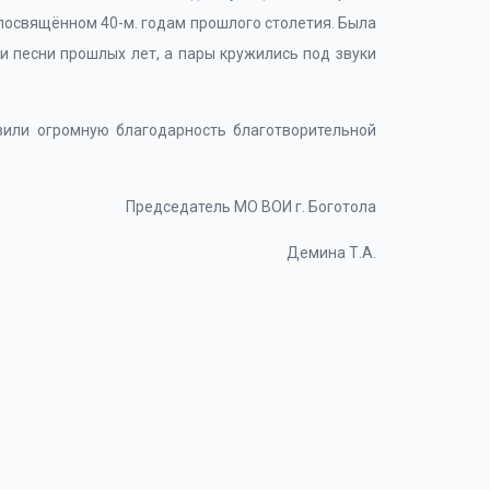
, посвящённом 40-м. годам прошлого столетия. Была
и песни прошлых лет, а пары кружились под звуки
зили огромную благодарность благотворительной
Председатель МО ВОИ г. Боготола
Демина Т.А.