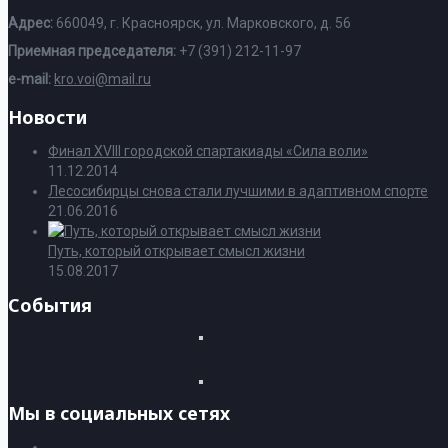
Адрес:
660049, г. Красноярск, ул. Марковского, д. 56
Приемная председателя:
+7 (391) 212-11-97
e-mail:
kro.voi@mail.ru
Новости
Финал XVIII городской спартакиады «Сила воли»
11.12.2014
Лесосибирцы снова стали лучшими в адаптивном спорте
21.06.2016
Путь, который открывает смысл жизни
15.08.2017
События
Мы в социальных сетях