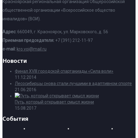
Красноярская региональная организация Общероссийской
общественной организации «Всероссийское общество
инвалидов» (ВОИ).
Адрес:
660049, г. Красноярск, ул. Марковского, д. 56
Приемная председателя:
+7 (391) 212-11-97
e-mail:
kro.voi@mail.ru
Новости
Финал XVIII городской спартакиады «Сила воли»
11.12.2014
Лесосибирцы снова стали лучшими в адаптивном спорте
21.06.2016
Путь, который открывает смысл жизни
15.08.2017
События