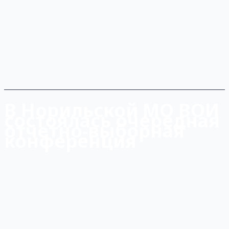
В Норильской МО ВОИ
состоялась очередная
отчетно-выборная
конференция