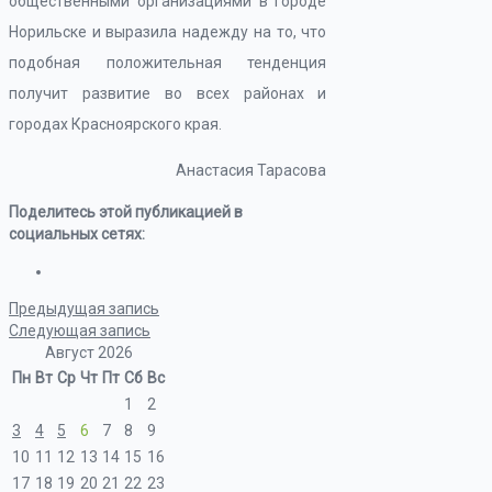
общественными организациями в городе
Норильске и выразила надежду на то, что
подобная положительная тенденция
получит развитие во всех районах и
городах Красноярского края.
Анастасия Тарасова
Поделитесь этой публикацией в
социальных сетях:
Предыдущая запись
Следующая запись
Август 2026
Пн
Вт
Ср
Чт
Пт
Сб
Вс
1
2
3
4
5
6
7
8
9
10
11
12
13
14
15
16
17
18
19
20
21
22
23