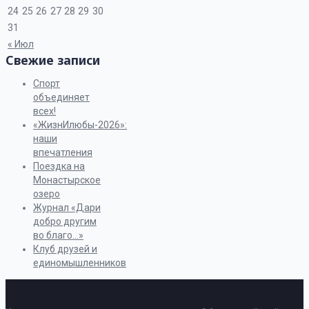
24
25
26
27
28
29
30
31
« Июл
Свежие записи
Спорт
объединяет
всех!
«ЖизнИлюбы-2026»:
наши
впечатления
Поездка на
Монастырское
озеро
Журнал «Дари
добро другим
во благо…»
Клуб друзей и
единомышленников