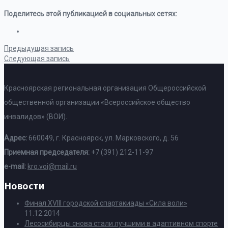
Поделитесь этой публикацией в социальных сетях:
Предыдущая запись
Следующая запись
Красноярская региональная организация Общероссийской
общественной организации «Всероссийское общество
инвалидов» (ВОИ).
Адрес:
660049, г. Красноярск, ул. Марковского, д. 56
Приемная председателя:
+7 (391) 212-11-97
e-mail:
kro.voi@mail.ru
Новости
Финал XVIII городской спартакиады «Сила воли»
11.12.2014
Лесосибирцы снова стали лучшими в адаптивном спорте