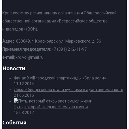
Красноярская региональная организация Общероссийской
общественной организации «Всероссийское общество
инвалидов» (ВОИ).
Адрес:
660049, г. Красноярск, ул. Марковского, д. 56
Приемная председателя:
+7 (391) 212-11-97
e-mail:
kro.voi@mail.ru
Новости
Финал XVIII городской спартакиады «Сила воли»
11.12.2014
Лесосибирцы снова стали лучшими в адаптивном спорте
21.06.2016
Путь, который открывает смысл жизни
15.08.2017
События