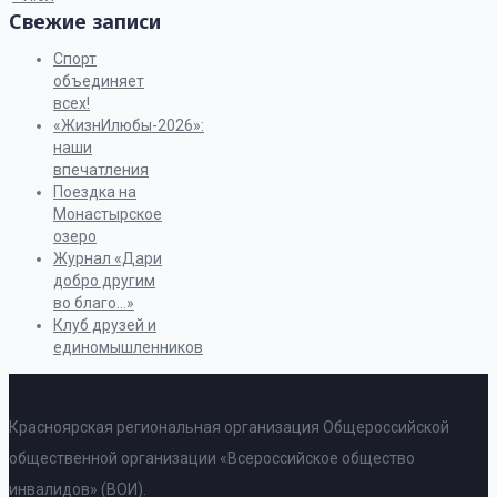
Свежие записи
Спорт
объединяет
всех!
«ЖизнИлюбы-2026»:
наши
впечатления
Поездка на
Монастырское
озеро
Журнал «Дари
добро другим
во благо…»
Клуб друзей и
единомышленников
Красноярская региональная организация Общероссийской
общественной организации «Всероссийское общество
инвалидов» (ВОИ).