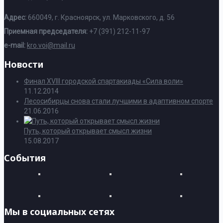
Адрес:
660049, г. Красноярск, ул. Марковского, д. 56
Приемная председателя:
+7 (391) 212-11-97
e-mail:
kro.voi@mail.ru
Новости
Финал XVIII городской спартакиады «Сила воли»
11.12.2014
Лесосибирцы снова стали лучшими в адаптивном спорте
21.06.2016
Путь, который открывает смысл жизни
15.08.2017
События
Мы в социальных сетях