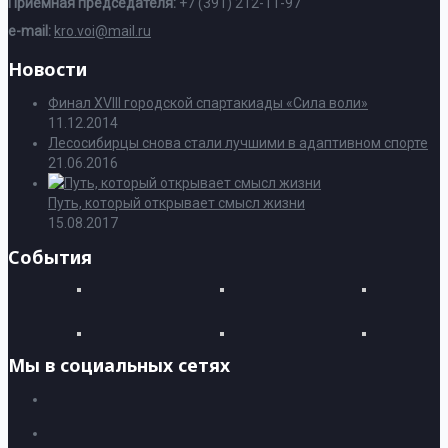
Приемная председателя:
+7 (391) 212-11-97
e-mail:
kro.voi@mail.ru
Новости
Финал XVIII городской спартакиады «Сила воли»
11.12.2014
Лесосибирцы снова стали лучшими в адаптивном спорте
21.06.2016
Путь, который открывает смысл жизни
15.08.2017
События
Мы в социальных сетях