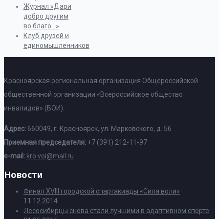
Журнал «Дари
добро другим
во благо…»
Клуб друзей и
единомышленников
Красноярская региональная организация Общероссийской
общественной организации «Всероссийское общество
инвалидов» (ВОИ).
Адрес:
660049, г. Красноярск, ул. Марковского, д. 56
Приемная председателя:
+7 (391) 212-11-97
e-mail:
kro.voi@mail.ru
Новости
Финал XVIII городской спартакиады «Сила воли»
11.12.2014
Лесосибирцы снова стали лучшими в адаптивном спорте