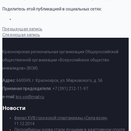
Поделитесь этой публикацией в социальных сетях:
Предыдущая запись
Следующая запись
Красноярская региональная организация Общероссийской
общественной организации «Всероссийское общество
инвалидов» (ВОИ).
Адрес:
660049, г. Красноярск, ул. Марковского, д. 56
Приемная председателя:
+7 (391) 212-11-97
e-mail:
kro.voi@mail.ru
Новости
Финал XVIII городской спартакиады «Сила воли»
11.12.2014
Лесосибирцы снова стали лучшими в адаптивном спорте