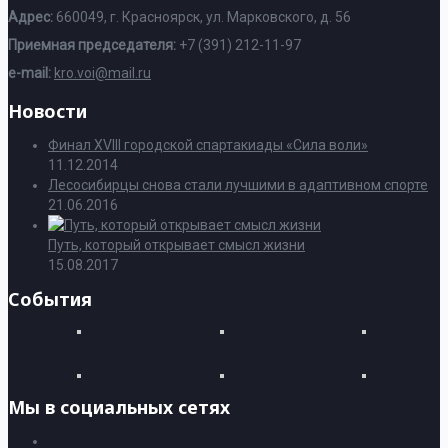
Адрес:
660049, г. Красноярск, ул. Марковского, д. 56
Приемная председателя:
+7 (391) 212-11-97
e-mail:
kro.voi@mail.ru
Новости
Финал XVIII городской спартакиады «Сила воли»
11.12.2014
Лесосибирцы снова стали лучшими в адаптивном спорте
21.06.2016
Путь, который открывает смысл жизни
15.08.2017
События
Мы в социальных сетях