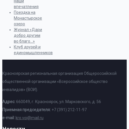
наши
впечатления
Поездка на
Монастырское
озеро
Журнал «Дари
добро другим
во благо…»
Клуб друзей и
единомышленников
Красноярская региональная организация Общероссийской
общественной организации «Всероссийское общество
инвалидов» (ВОИ).
Адрес:
660049, г. Красноярск, ул. Марковского, д. 56
Приемная председателя:
+7 (391) 212-11-97
e-mail:
kro.voi@mail.ru
Новости