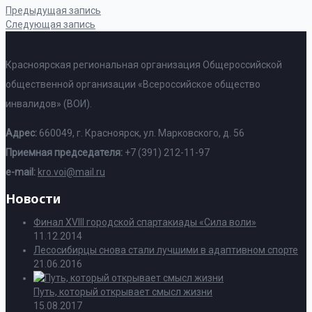
Предыдущая запись
Следующая запись
Красноярская региональная организация Общероссийской
общественной организации «Всероссийское общество
инвалидов» (ВОИ).
Адрес:
660049, г. Красноярск, ул. Марковского, д. 56
Приемная председателя:
+7 (391) 212-11-97
e-mail:
kro.voi@mail.ru
Новости
Финал XVIII городской спартакиады «Сила воли»
11.12.2014
Лесосибирцы снова стали лучшими в адаптивном спорте
21.06.2016
Путь, который открывает смысл жизни
15.08.2017