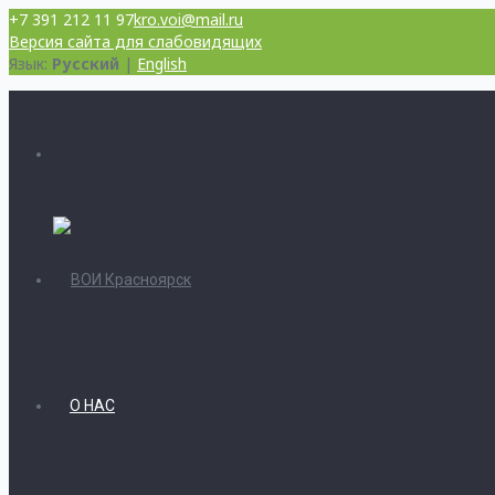
+7 391 212 11 97
kro.voi@mail.ru
Версия сайта для слабовидящих
Язык:
Русский
|
English
О НАС