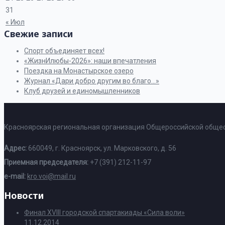
31
« Июл
Свежие записи
Спорт объединяет всех!
«ЖизнИлюбы-2026»: наши впечатления
Поездка на Монастырское озеро
Журнал «Дари добро другим во благо…»
Клуб друзей и единомышленников
Красноярская региональная организация Общероссийской общес
Адрес:
660049, г. Красноярск, ул. Марковского, д. 56
Приемная председателя:
+7 (391) 212-11-97
e-mail:
kro.voi@mail.ru
Новости
Финал XVIII городской спартакиады «Сила воли»
11.12.2014