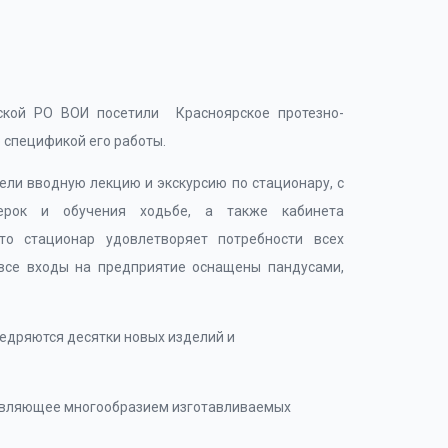
ской РО ВОИ посетили Красноярское протезно-
 спецификой его работы.
ли вводную лекцию и экскурсию по стационару, с
ерок и обучения ходьбе, а также кабинета
что стационар удовлетворяет потребности всех
 все входы на предприятие оснащены пандусами,
недряются десятки новых изделий и
дивляющее многообразием изготавливаемых