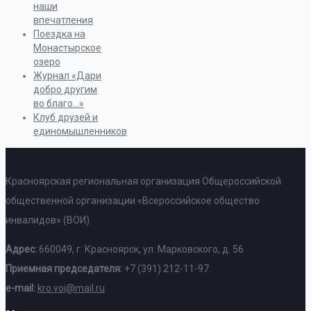
наши
впечатления
Поездка на
Монастырское
озеро
Журнал «Дари
добро другим
во благо…»
Клуб друзей и
единомышленников
Красноярская региональная организация Общероссийской
общественной организации «Всероссийское общество
инвалидов» (ВОИ).
Адрес:
660049, г. Красноярск, ул. Марковского, д. 56
Приемная председателя:
+7 (391) 212-11-97
e-mail:
kro.voi@mail.ru