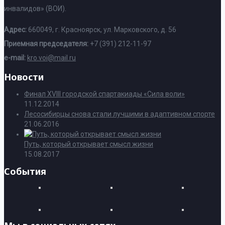
инвалидов» (ВОИ).
Адрес:
660049, г. Красноярск, ул. Марковского, д. 56
Приемная председателя:
+7 (391) 212-11-97
e-mail:
kro.voi@mail.ru
Новости
Финал XVIII городской спартакиады «Сила воли»
11.12.2014
Лесосибирцы снова стали лучшими в адаптивном спорте
21.06.2016
Путь, который открывает смысл жизни
15.08.2017
События