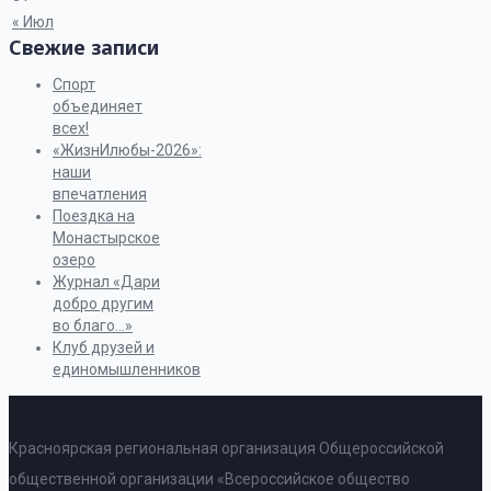
« Июл
Свежие записи
Спорт
объединяет
всех!
«ЖизнИлюбы-2026»:
наши
впечатления
Поездка на
Монастырское
озеро
Журнал «Дари
добро другим
во благо…»
Клуб друзей и
единомышленников
Красноярская региональная организация Общероссийской
общественной организации «Всероссийское общество