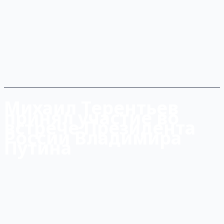
Михаил Терентьев
принял участие во
встрече Президента
России Владимира
Путина