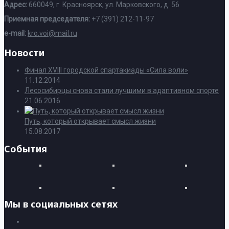
Адрес:
660049, г. Красноярск, ул. Марковского, д. 56
Приемная председателя:
+7 (391) 212-11-97
e-mail:
kro.voi@mail.ru
Новости
Финал XVIII городской спартакиады «Сила воли»
11.12.2014
Лесосибирцы снова стали лучшими в адаптивном спорте
21.06.2016
Путь, который открывает смысл жизни
15.08.2017
События
Мы в социальных сетях