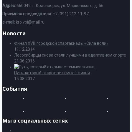
Адрес:
660049, г. Красноярск, ул. Марковского, д. 56
Приемная председателя:
+7 (391) 212-11-97
e-mail:
kro.voi@mail.ru
Новости
Финал XVIII городской спартакиады «Сила воли»
11.12.2014
Лесосибирцы снова стали лучшими в адаптивном спорте
21.06.2016
Путь, который открывает смысл жизни
15.08.2017
События
Мы в социальных сетях