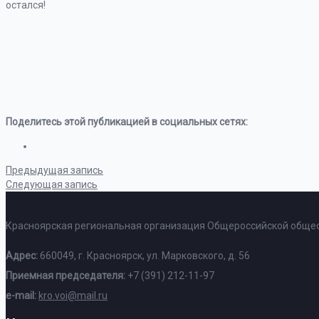
остался!
Поделитесь этой публикацией в социальных сетях:
Предыдущая запись
Следующая запись
Красноярская региональная организация Общероссийской общес
Адрес:
660049, г. Красноярск, ул. Марковского, д. 56
Приемная председателя:
+7 (391) 212-11-97
e-mail:
kro.voi@mail.ru