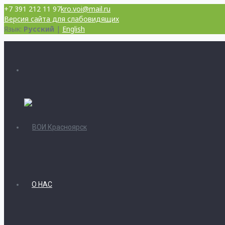
+7 391 212 11 97
kro.voi@mail.ru
Версия сайта для слабовидящих
Язык:
Русский
|
English
О НАС