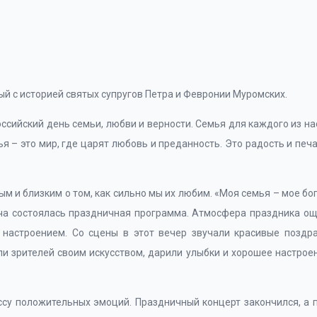
й с историей святых супругов Петра и Февронии Муромских.
ссийский день семьи, любви и верности. Семья для каждого из на
 – это мир, где царят любовь и преданность. Это радость и печа
м и близким о том, как сильно мы их любим. «Моя семья – мое бо
ича состоялась праздничная программа. Атмосфера праздника о
 настроением. Со сцены в этот вечер звучали красивые поздр
и зрителей своим искусством, дарили улыбки и хорошее настроен
су положительных эмоций. Праздничный концерт закончился, а 