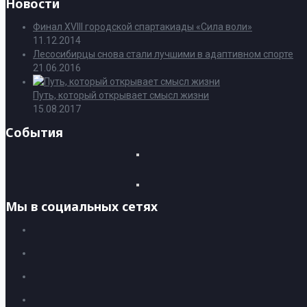
Новости
Финал XVIII городской спартакиады «Сила воли»
11.12.2014
Лесосибирцы снова стали лучшими в адаптивном спорте
21.06.2016
Путь, который открывает смысл жизни
15.08.2017
События
Мы в социальных сетях