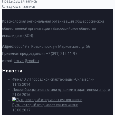
Предыдущая запись
Следующая запись
Красноярская региональная организация Общероссийской
общественной организации «Всероссийское общество
инвалидов» (ВОИ).
Адрес:
660049, г. Красноярск, ул. Марковского, д. 56
Приемная председателя:
+7 (391) 212-11-97
e-mail:
kro.voi@mail.ru
Новости
Финал XVIII городской спартакиады «Сила воли»
11.12.2014
Лесосибирцы снова стали лучшими в адаптивном спорте
21.06.2016
Путь, который открывает смысл жизни
15.08.2017