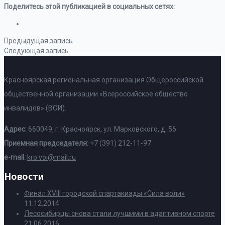
Поделитесь этой публикацией в социальных сетях:
Предыдущая запись
Следующая запись
Красноярская региональная организация Общероссийской
общественной организации «Всероссийское общество
инвалидов» (ВОИ).
Адрес:
660049, г. Красноярск, ул. Марковского, д. 56
Приемная председателя:
+7 (391) 212-11-97
e-mail:
kro.voi@mail.ru
Новости
Финал XVIII городской спартакиады «Сила воли»
11.12.2014
Лесосибирцы снова стали лучшими в адаптивном спорте
21.06.2016