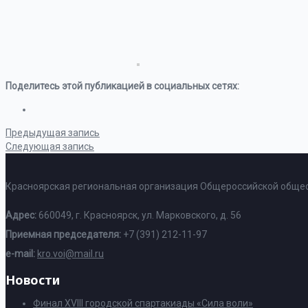
Поделитесь этой публикацией в социальных сетях:
Предыдущая запись
Следующая запись
Красноярская региональная организация Общероссийской общес
Адрес:
660049, г. Красноярск, ул. Марковского, д. 56
Приемная председателя:
+7 (391) 212-11-97
e-mail:
kro.voi@mail.ru
Новости
Финал XVIII городской спартакиады «Сила воли»