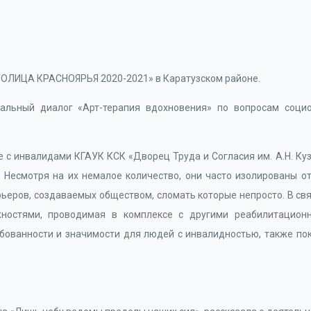
ТОЛИЦА КРАСНОЯРЬЯ 2020-2021» в Каратузском районе.
альный диалог «Арт-терапия вдохновения» по вопросам социо
 с инвалидами КГАУК КСК «Дворец Труда и Согласия им. А.Н. Куз
 Несмотря на их немалое количество, они часто изолированы о
рьеров, создаваемых обществом, сломать которые непросто. В св
ностями, проводимая в комплексе с другими реабилитационн
ебованности и значимости для людей с инвалидностью, также по