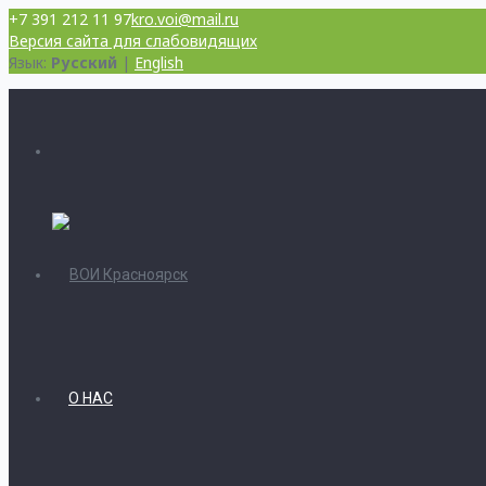
+7 391 212 11 97
kro.voi@mail.ru
Версия сайта для слабовидящих
Язык:
Русский
|
English
О НАС