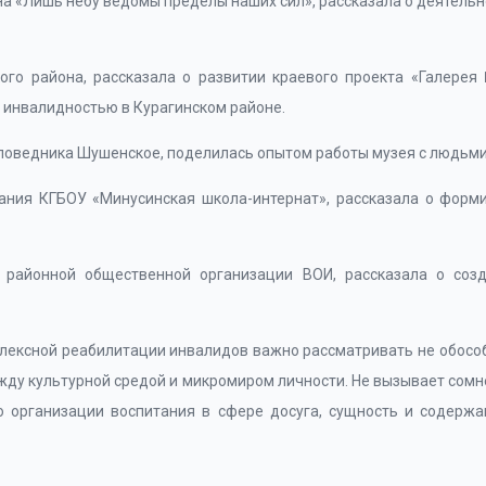
на «Лишь небу ведомы пределы наших сил», рассказала о деятель
го района, рассказала о развитии краевого проекта «Галере
 инвалидностью в Курагинском районе.
поведника Шушенское, поделилась опытом работы музея с людьми
ания КГБОУ «Минусинская школа-интернат», рассказала о форми
 районной общественной организации ВОИ, рассказала о созд
лексной реабилитации инвалидов важно рассматривать не обособ
ду культурной средой и микромиром личности. Не вызывает сомнен
во организации воспитания в сфере досуга, сущность и содерж