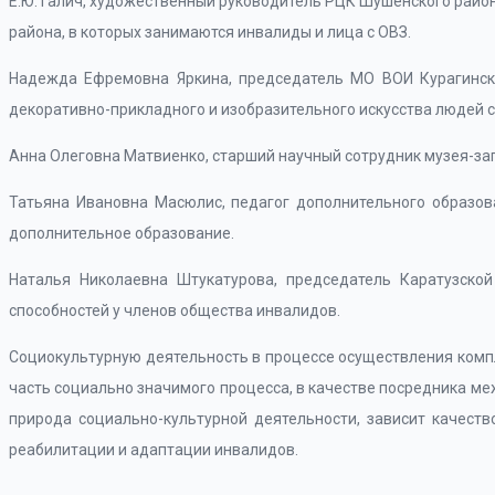
Е.Ю. Галич, художественный руководитель РЦК Шушенского райо
района, в которых занимаются инвалиды и лица с ОВЗ.
Надежда Ефремовна Яркина, председатель МО ВОИ Курагинско
декоративно-прикладного и изобразительного искусства людей с
Анна Олеговна Матвиенко, старший научный сотрудник музея-за
Татьяна Ивановна Масюлис, педагог дополнительного образов
дополнительное образование.
Наталья Николаевна Штукатурова, председатель Каратузской
способностей у членов общества инвалидов.
Социокультурную деятельность в процессе осуществления комп
часть социально значимого процесса, в качестве посредника меж
природа социально-культурной деятельности, зависит качест
реабилитации и адаптации инвалидов.