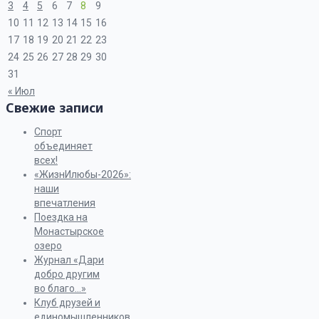
3
4
5
6
7
8
9
10
11
12
13
14
15
16
17
18
19
20
21
22
23
24
25
26
27
28
29
30
31
« Июл
Свежие записи
Спорт
объединяет
всех!
«ЖизнИлюбы-2026»:
наши
впечатления
Поездка на
Монастырское
озеро
Журнал «Дари
добро другим
во благо…»
Клуб друзей и
единомышленников