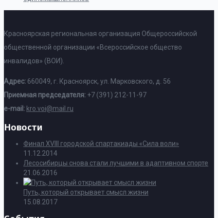
Красноярская региональная организация Общероссийской
общественной организации «Всероссийское общество
инвалидов» (ВОИ).
Адрес:
660049, г. Красноярск, ул. Марковского, д. 56
Приемная председателя:
+7 (391) 212-11-97
e-mail:
kro.voi@mail.ru
Новости
Финал XVIII городской спартакиады «Сила воли»
11.12.2014
Лесосибирцы снова стали лучшими в адаптивном спорте
21.06.2016
Путь, который открывает смысл жизни
15.08.2017