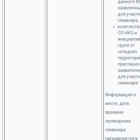
данного 
заявленн
для участи
семинаре,
количест
СО НКО и
инициати
групп от
соседних
территори
приглаше
заявител
для участи
семинаре
Информация о
месте, дате,
времени
проведения
семинара
направляется в