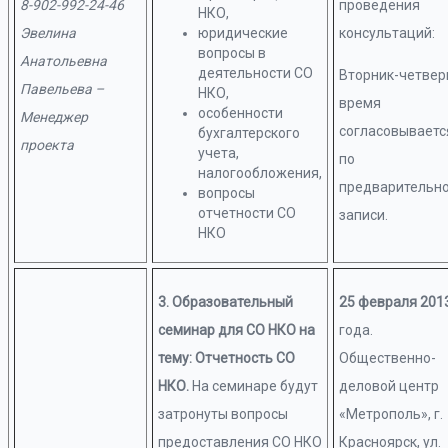
8-902-992-24-46
проведения
НКО,
Эвелина
юридические
консультаций:
вопросы в
Анатольевна
деятельности СО
Вторник-четверг
Павельева –
НКО,
время
особенности
Менеджер
согласовываетс
бухгалтерского
проекта
учета,
по
налогообложения,
предварительн
вопросы
отчетности СО
записи.
НКО
3. Образовательный
25 февраля 201
семинар для СО НКО на
года.
тему: Отчетность СО
Общественно-
НКО
.
На семинаре будут
деловой центр
затронуты вопросы
«Метрополь», г.
предоставления СО НКО
Красноярск, ул.