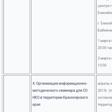
центре г
Енисейс
г. Енисей
Бабкина,
1 марта 
20.00 ча
2 марта 
13.00
4. Организация информационно-
апрель-
методического семинара для СО
2013г. (
НКО в территории Красноярского
согласо
края
террито