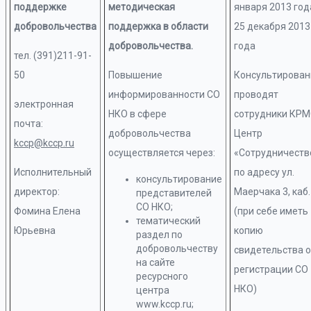
поддержке
методическая
января 2013 год
добровольчества
поддержка в области
25 декабря 2013
добровольчества.
года
тел. (391)211-91-
50
Повышение
Консультирован
информированности СО
проводят
электронная
НКО в сфере
сотрудники КР
почта:
добровольчества
Центр
kccp@kccp.ru
осуществляется через:
«Сотрудничеств
Исполнительный
по адресу ул.
консультирование
директор:
Маерчака 3, каб.
представителей
СО НКО;
Фомина Елена
(при себе иметь
тематический
Юрьевна
копию
раздел по
добровольчеству
свидетельства о
на сайте
регистрации СО
ресурсного
НКО)
центра
www.kccp.ru;