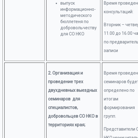
выпуск
Время проведе
информационно-
консультаций:
методического
бюллетеня по
Вторник – четве
добровольчеству
11.00 до 16.00 ч
для СО НКО
по предварител
записи
2. Организация и
Время проведе
проведение трех
семинаров буде
двухдневных выездных
определено по
семинаров для
итогам
специалистов,
формирования
добровольцев СО НКО в
групп.
территориях края;
Представители 
НКО муниципал