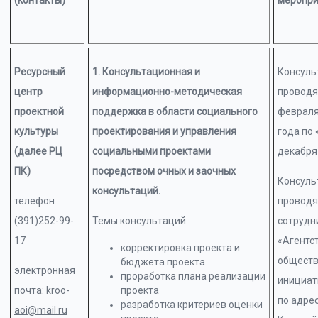
Ресурсный
1. Консультационная и
Консуль
центр
информационно-методическая
проводят
проектной
поддержка в области социального
февраля
культуры
проектирования и управления
года по 
(далее РЦ
социальными проектами
декабря
ПК)
посредством очных и заочных
Консуль
консультаций.
телефон
проводя
(391)252-99-
Темы консультаций:
сотрудн
17
«Агентс
корректировка проекта и
общест
бюджета проекта
электронная
проработка плана реализации
инициат
почта:
kroo-
проекта
по адрес
разработка критериев оценки
aoi@mail.ru