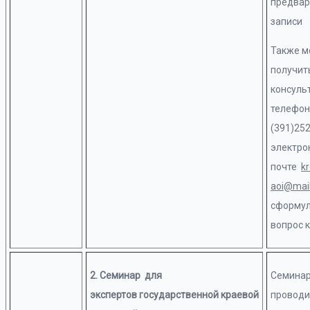
предвар
записи
Также 
получит
консуль
телефон
(391)252
электро
почте
k
aoi@mail
сформу
вопрос к
2. Семинар для
Семина
экспертов государственной краевой
проводи