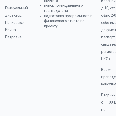
проекта
Красной
поиск потенциального
Генеральный
д.10, ст
грантодателя
директор:
офис 2-0
подготовка программного и
финансового отчета по
Печковская
себе им
проекту
Ирина
докумен
Петровна
паспорт
свидете
регистр
НКО)
Время
проведе
консуль
Вторник
с 11.00 д
по