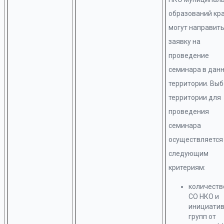
образований кр
могут направит
заявку на
проведение
семинара в дан
территории. Вы
территории для
проведения
семинара
осуществляется
следующим
критериям:
количеств
СО НКО и
инициати
групп от