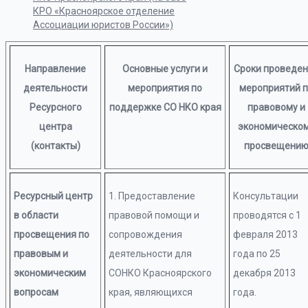
КРО «Красноярское отделение
Ассоциации юристов России»)
Направление
Основные услуги и
Сроки проведе
деятельности
мероприятия по
мероприятий 
Ресурсного
поддержке СО НКО края
правовому и
центра
экономическо
(контакты)
просвещени
Ресурсный центр
1. Предоставление
Консультации
в области
правовой помощи и
проводятся с 1
просвещения по
сопровождения
февраля 2013
правовым и
деятельности для
года по 25
экономическим
СОНКО Красноярского
декабря 2013
вопросам
края, являющихся
года.