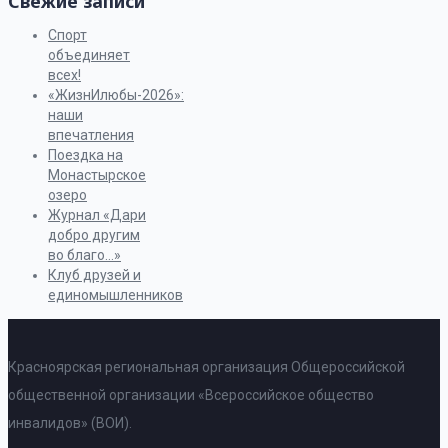
Свежие записи
Спорт
объединяет
всех!
«ЖизнИлюбы-2026»:
наши
впечатления
Поездка на
Монастырское
озеро
Журнал «Дари
добро другим
во благо…»
Клуб друзей и
единомышленников
Красноярская региональная организация Общероссийской
общественной организации «Всероссийское общество
инвалидов» (ВОИ).