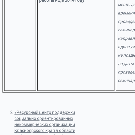
работы РЦ в 2014 году
месте, да
времени
проведе
семина
направл
адрес у
не поздн
до даты
проведе
семинар
«Ресурсный центр поддержки
социально ориентированных
некоммерческих организаций
Красноярского края в области