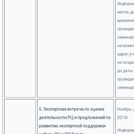
Информа
месте, да
времени
проведе
семина
направл
адрес у
не поздн
до даты
проведе
семинар
5. Экспертная встреча по оценке
Ноябрь-
деятельности РЦ и предложений по
2013г.
развитию экспертной поддержки
Информа