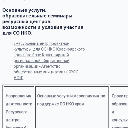
Основные услуги,
образовательные семинары
ресурсных центров:
возможности и условия участия
для СО НКО.
«Ресурсный центр проектной
культуры для СО НКО Красноярского
края» (на базе Красноярской
региональной общественной
организации «Агентство
общественных инициатив» (КРОО
АОИ)
Направления
Основные услуги и мероприятия по
Сроки п
деятельности
поддержке СО НКО края
образов
Ресурсного
и
центра
консуль
(контакты)
меропри