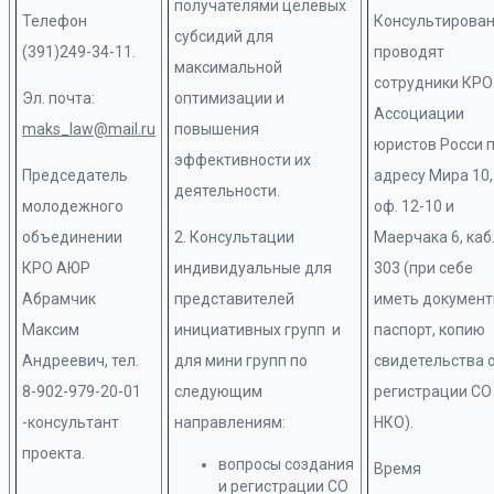
получателями целевых
Телефон
Консультирова
субсидий для
(391)249-34-11.
проводят
максимальной
сотрудники КРО
Эл. почта:
оптимизации и
Ассоциации
maks_law@mail.ru
повышения
юристов Росси 
эффективности их
Председатель
адресу Мира 10,
деятельности.
молодежного
оф. 12-10 и
объединении
2. Консультации
Маерчака 6, каб
КРО АЮР
индивидуальные для
303 (при себе
Абрамчик
представителей
иметь документ
Максим
инициативных групп и
паспорт, копию
Андреевич, тел.
для мини групп по
свидетельства 
8-902-979-20-01
следующим
регистрации СО
-консультант
направлениям:
НКО).
проекта.
вопросы создания
Время
и регистрации СО