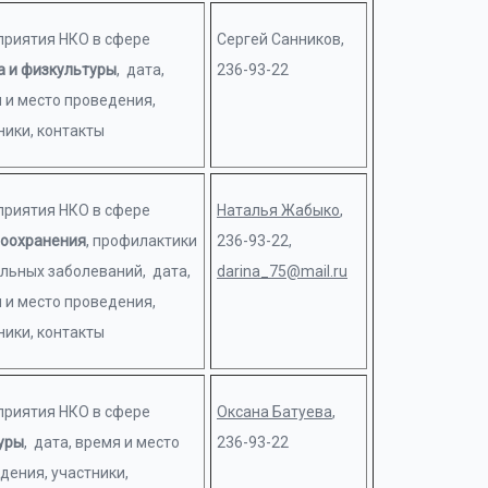
риятия НКО в сфере
Сергей Санников,
а и физкультуры
, дата,
236-93-22
 и место проведения,
ники, контакты
риятия НКО в сфере
Наталья Жабыко
,
оохранения
, профилактики
236-93-22,
льных заболеваний, дата,
darina_75@mail.ru
 и место проведения,
ники, контакты
риятия НКО в сфере
Оксана Батуева
,
уры
, дата, время и место
236-93-22
дения, участники,