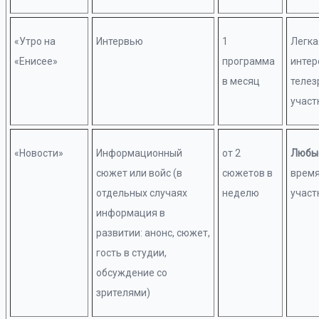
«Утро на
Интервью
1
Легка
«Енисее»
программа
интер
в месяц
телез
участ
«Новости»
Информационный
от 2
Любы
сюжет или войс (в
сюжетов в
время
отдельных случаях
неделю
участ
информация в
развитии: анонс, сюжет,
гость в студии,
обсуждение со
зрителями)