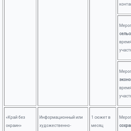
конта
Мероп
сельс
время
участ
Мероп
эконо
время
участ
«Край без
Информационный или
1 сюжет в
Мероп
окраин»
художественно-
месяц
сохра