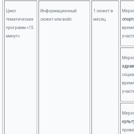
Цикл
Информационный
1 сюжет в
Мероп
тематических
сюжет или войс
месяц
спорт
программ «15
время
минут»
участ
Мероп
здрав
социа
время
участ
Мероп
культ
прове