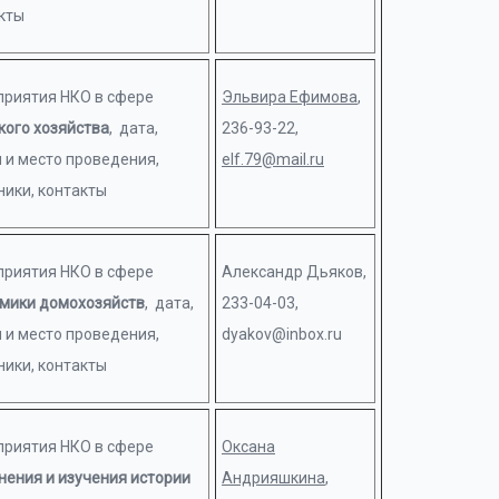
кты
риятия НКО в сфере
Эльвира Ефимова
,
кого хозяйства
, дата,
236-93-22,
 и место проведения,
elf.79@mail.ru
ники, контакты
риятия НКО в сфере
Александр Дьяков,
мики домохозяйств
, дата,
233-04-03,
 и место проведения,
dyakov@inbox.ru
ники, контакты
риятия НКО в сфере
Оксана
нения и изучения
истории
Андрияшкина
,