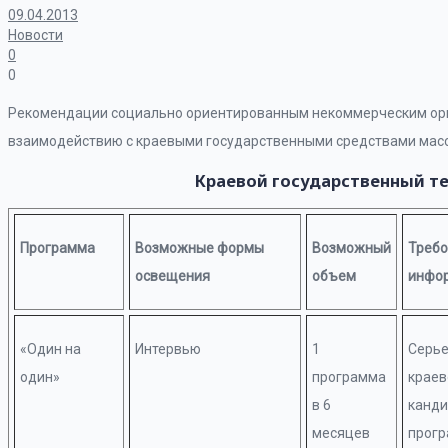
09.04.2013
Новости
0
0
Рекомендации социально ориентированным некоммерческим орг
взаимодействию с краевыми государственными средствами ма
Краевой государственный т
Программа
Возможные формы
Возможный
Требо
освещения
объем
инфо
«Один на
Интервью
1
Серье
один»
программа
краев
в 6
канди
месяцев
прогр