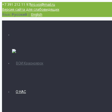
+7 391 212 11 97
kro.voi@mail.ru
Версия сайта для слабовидящих
Язык:
Русский
|
English
О НАС