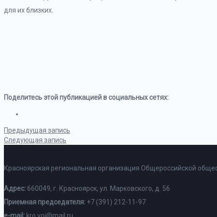
для их близких.
Поделитесь этой публикацией в социальных сетях:
Предыдущая запись
Следующая запись
Красноярская региональная организация Общероссийской общес
Адрес:
660049, г. Красноярск, ул. Марковского, д. 56
Приемная председателя:
+7 (391) 212-11-97
e-mail:
kro.voi@mail.ru