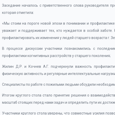
Заседание началось с приветственного слова руководителя п
которая отметила:
«Мы стоим на пороге новой эпохи в понимании и профилактике
уважает и поддерживает тех, кто нуждается в особой заботе
профилактировать их изменения у людей старшего возраста г. З
В процессе дискуссии участники познакомились с последн
профилактики когнитивных расстройств у старшего поколения;
Жилин Д.Р. и Кочнев А.Г. подчеркнули важность профилакти
физическую активность и регулярные интеллектуальные нагрузки
Специалисты по работе с пожилыми людьми обсудили необходим
Итогом круглого стола стало принятие решения о взаимодейст
масштаб стоящих перед нами задач и определить пути их достиж
Участники круглого стола уверены, что совместные усилия позв