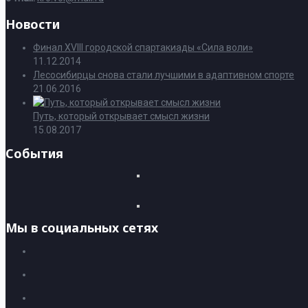
Новости
Финал XVIII городской спартакиады «Сила воли»
11.12.2014
Лесосибирцы снова стали лучшими в адаптивном спорте
21.06.2016
Путь, который открывает смысл жизни
15.08.2017
События
Мы в социальных сетях