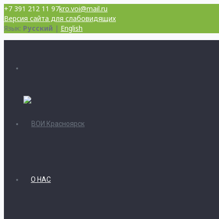
+7 391 212 11 97
kro.voi@mail.ru
Версия сайта для слабовидящих
Язык:
Русский
|
English
О НАС