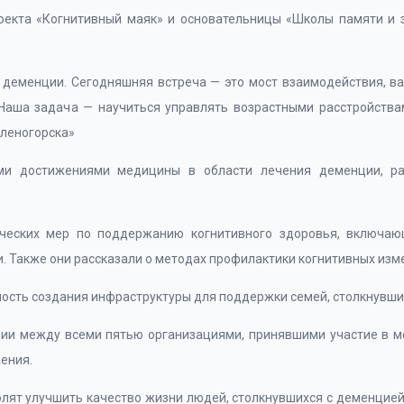
роекта «Когнитивный маяк» и основательницы «Школы памяти и 
 деменции. Сегодняшняя встреча — это мост взаимодействия, в
. Наша задача — научиться управлять возрастными расстройств
еленогорска»
ими достижениями медицины в области лечения деменции, р
ческих мер по поддержанию когнитивного здоровья, включающ
. Также они рассказали о методах профилактики когнитивных изм
ость создания инфраструктуры для поддержки семей, столкнувши
вии между всеми пятью организациями, принявшими участие в м
ения.
олят улучшить качество жизни людей, столкнувшихся с деменцией