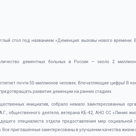
углый стол под названием «Деменция: вызовы нового времени. 
оличество дементных больных в России — около 2 миллион
остигнет почти 50 миллионов человек. Впечатляющие цифры! В ко
 предотвращать развитие деменции на ранних стадиях.
ественных инициатив, собрало немало заинтересованных орга
А.Г., общественного деятеля, ветерана КБ-42, АНО СС «Линия жиз
 ведущего специалиста отдела предоставления мер социальной
ан. Все приглашённые заинтересованы в улучшении качества жизн