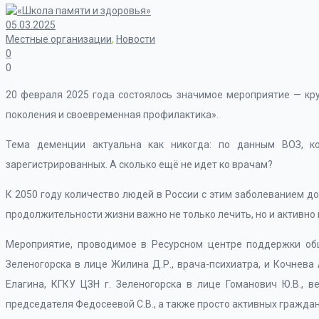
05.03.2025
Местные организации
,
Новости
0
0
20 февраля 2025 года состоялось значимое мероприятие — кр
поколения и своевременная профилактика».
Тема деменции актуальна как никогда: по данным ВОЗ, к
зарегистрированных. А сколько ещё не идет ко врачам?
К 2050 году количество людей в России с этим заболеванием д
продолжительности жизни важно не только лечить, но и активно
Мероприятие, проводимое в Ресурсном центре поддержки общ
Зеленогорска в лице Жилина Д.Р., врача-психиатра, и Кочнева 
Елагина, КГКУ ЦЗН г. Зеленогорска в лице Гоманович Ю.В.,
председателя Федосеевой С.В., а также просто активных гражд