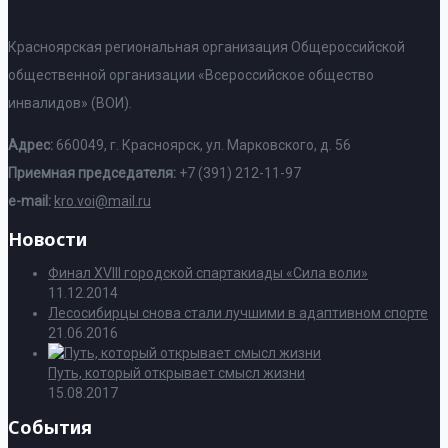
Красноярская региональная организация Общероссийской
общественной организации «Всероссийское общество
инвалидов» (ВОИ).
Адрес:
660049, г. Красноярск, ул. Марковского, д. 56
Приемная председателя:
+7 (391) 212-11-97
e-mail:
kro.voi@mail.ru
Новости
Финал XVIII городской спартакиады «Сила воли»
11.12.2014
Лесосибирцы снова стали лучшими в адаптивном спорте
21.06.2016
Путь, который открывает смысл жизни
15.08.2017
События