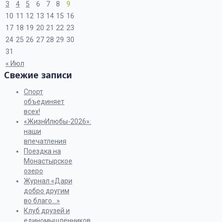
3
4
5
6
7
8
9
10
11
12
13
14
15
16
17
18
19
20
21
22
23
24
25
26
27
28
29
30
31
« Июл
Свежие записи
Спорт
объединяет
всех!
«ЖизнИлюбы-2026»:
наши
впечатления
Поездка на
Монастырское
озеро
Журнал «Дари
добро другим
во благо…»
Клуб друзей и
единомышленников