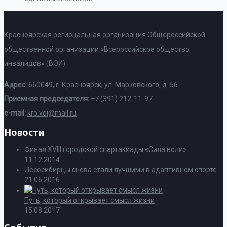
Красноярская региональная организация Общероссийской
общественной организации «Всероссийское общество
инвалидов» (ВОИ).
Адрес:
660049, г. Красноярск, ул. Марковского, д. 56
Приемная председателя:
+7 (391) 212-11-97
e-mail:
kro.voi@mail.ru
Новости
Финал XVIII городской спартакиады «Сила воли»
11.12.2014
Лесосибирцы снова стали лучшими в адаптивном спорте
21.06.2016
Путь, который открывает смысл жизни
15.08.2017