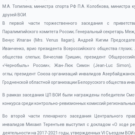
М.А. Топилина; министра спорта РФ П.А. Колобкова, министра к
друзей ВОИ.
В первой части торжественного заседания с приветств
Паралимпийского комитета России; Генеральный секретарь Междун
Венус Илаган (Mrs. Venus Ilagan); Андрей Кигим Председа
Иванченко, врио президента Всероссийского общества глухих;
общества слепых; Вячеслав Гришин, президент Общеросси
«Чернобыль» России»; Жан-Люк Симон (Jean-Luc Simon),
оглы; президент Союза организаций инвалидов Азербайджанск
Гродненской областной организации Белорусского общества инв
В рамках заседания ЦП ВОИ были награждены победители Смот
конкурса среди контрольно-ревизионных комиссий региональных
Во второй части пленарного заседания Центрального пра
инвалидов Михаил Терентьев выступил с докладом «О ходе ре
деятельности на 2017-2021 годы, утвержденных VI Съездом ВОИ и