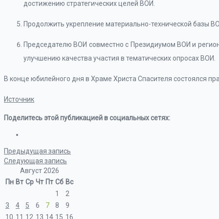
достижению стратегических целей ВОИ.
Продолжить укрепление материально-технической базы ВО
Председателю ВОИ совместно с Президиумом ВОИ и регио
улучшению качества участия в тематических опросах ВОИ.
В конце юбилейного дня в Храме Христа Спасителя состоялся пр
Источник
Поделитесь этой публикацией в социальных сетях:
Предыдущая запись
Следующая запись
Август 2026
Пн
Вт
Ср
Чт
Пт
Сб
Вс
1
2
3
4
5
6
7
8
9
10
11
12
13
14
15
16