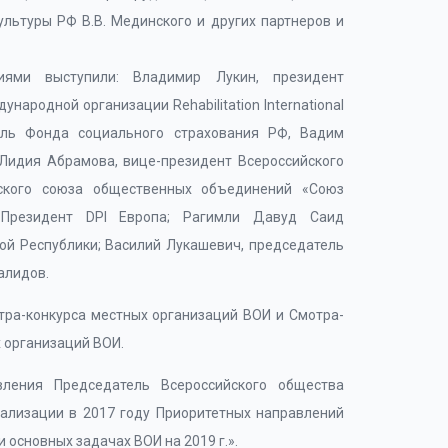
ультуры РФ В.В. Мединского и других партнеров и
иями выступили: Владимир Лукин, президент
ародной организации Rehabilitation International
тель Фонда социального страхования РФ, Вадим
 Лидия Абрамова, вице-президент Всероссийского
йского союза общественных объединений «Союз
 Президент DPI Европа; Рагимли Давуд Саид
ой Республики; Василий Лукашевич, председатель
алидов.
ра-конкурса местных организаций ВОИ и Смотра-
 организаций ВОИ.
вления Председатель Всероссийского общества
ализации в 2017 году Приоритетных направлений
 основных задачах ВОИ на 2019 г.».