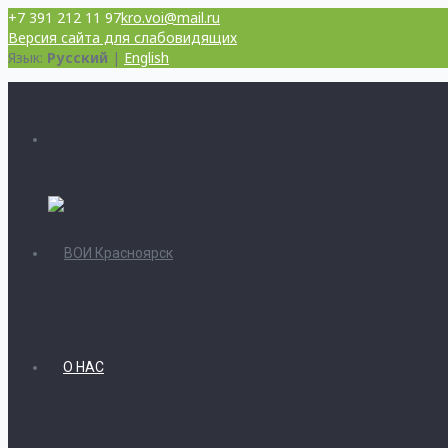
+7 391 212 11 97
kro.voi@mail.ru
Версия сайта для слабовидящих
Язык:
Русский
|
English
О НАС